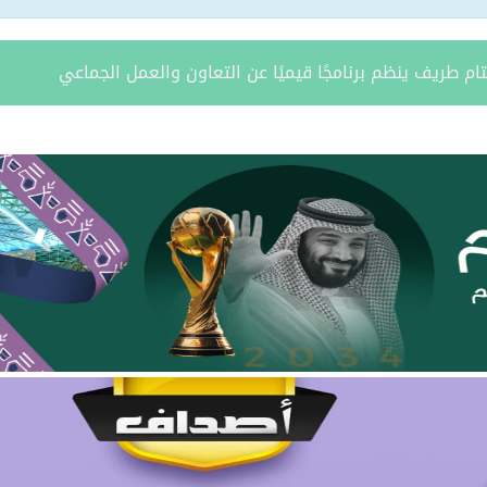
ة يستقبل مدير فرع وزارة الرياضة وأعضاء نادي المساعدية بمناسبة
د الشمالية توقعان اتفاقية تعاون لتعزيز الاستثمار وتنمية قطاع ال
مري يحتفل بزواج ابنه “فواز”
د الرويلي يحتفل بزواج ابنه “عمر”
امد بن مدوح الحازمي عضوًا في مجلس منطقة الحدود الشمالية
 مران الرويلي عضوًا في مجلس منطقة الحدود الشمالية
يطّلع على تقرير فرع صندوق تنمية الموارد البشرية بالمنطقة لعام 025