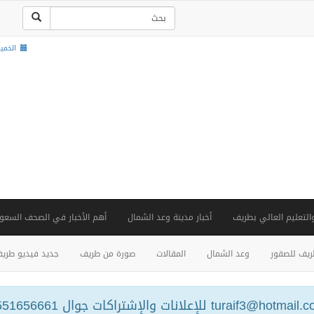
الخميس , 22 صف
والتعليم العالي بطريف
أخبار مدينة وعد الشمال
أهم الأخبار في الصحف السعود
يف للصقور
وعد الشمال
المقالات
صورة من طريف
جديد فيديو طري
turaif3@hotm للإعلانات والإشتراكات جوال 0551656661