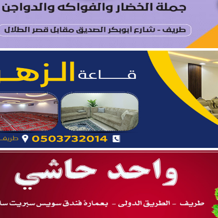
ة.. نائب أمير المنطقة يدشّن فعاليات “صيفنا شمالي 2026”
 بطريف تعلن إحصائية الأسبوع الرابع من الدورة الصيفية “ربيع ال
يتام طريف ينظم برنامجًا قيميًا عن التعاون والعمل الجماعي