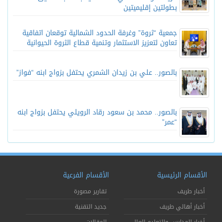
بطولتين إقليميتين
جمعية “ثروة” وغرفة الحدود الشمالية توقعان اتفاقية
تعاون لتعزيز الاستثمار وتنمية قطاع الثروة الحيوانية
بالصور.. علي بن زيدان الشمري يحتفل بزواج ابنه “فواز”
بالصور.. محمد بن سعود رقاد الرويلي يحتفل بزواج ابنه
“عمر”
الأقسام الرئيسية
الأقسام الفرعية
أخبار طريف
تقارير مصورة
أخبار أهالي طريف
جديد التقنية
أخبار المدارس والتعليم العالي
المقالات