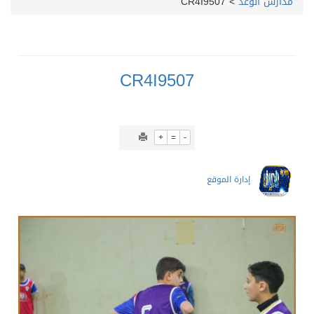
مدارس الوعد
>
CR4I9507
CR4I9507
+
=
-
إدارة الموقع