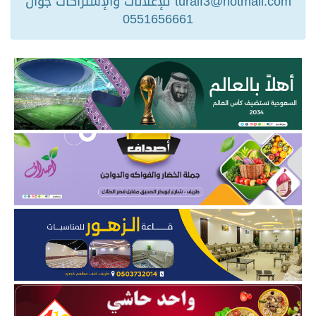
turaif3@hotmail.com للإعلانات والإشتراكات جوال
0551656661