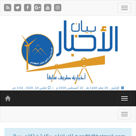
الإثنين , 26 صفر 1448 هـ ,
10 أغسطس 2026 م |
مارس 18, 2026 , 3:04 ص