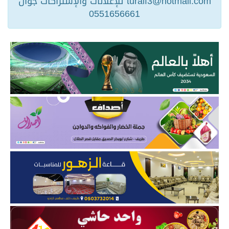
turaif3@hotmail.com للإعلانات والإشتراكات جوال
0551656661