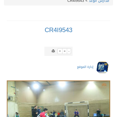
مدارس الوعد
>
CR4I9543
CR4I9543
+
=
-
إدارة الموقع