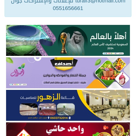
turaif3@hotmail.com للإعلانات والإشتراكات جوال
0551656661