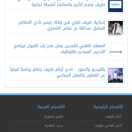
طريف وعرعر لتأجير واستثمار أنشطة تجارية
إخبارية طريف تعزي في وفاة رئيس نادي التضامن
السابق عبدالله بن عباس الشمري
المعهد التقني للتعدين يعلن فتح باب القبول لبرنامج
التدريب المبتدئ بالتوظيف
بالفيديو والصور .. نادي أيتام طريف ينظم برنامجًا قيميًا
عن التعاون والعمل الجماعي
الأقسام الرئيسية
الأقسام الفرعية
أخبار طريف
تقارير مصورة
أخبار أهالي طريف
جديد التقنية