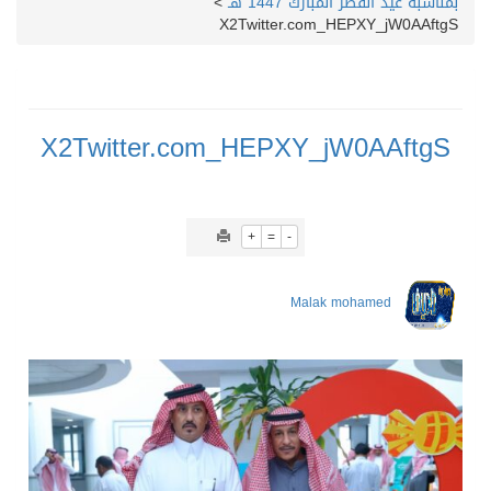
بمناسبة عيد الفطر المبارك 1447 هـ
>
X2Twitter.com_HEPXY_jW0AAftgS
X2Twitter.com_HEPXY_jW0AAftgS
+
=
-
Malak mohamed