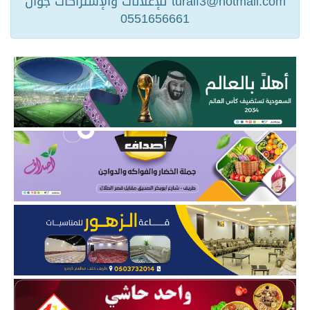
turaif3@hotmail.com للإعلانات والإشتراكات جوال
0551656661