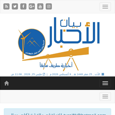
الأحد , 25 صفر 1448 هـ ,
9 أغسطس 2026 م |
مارس 25, 2026 , 11:08 ص