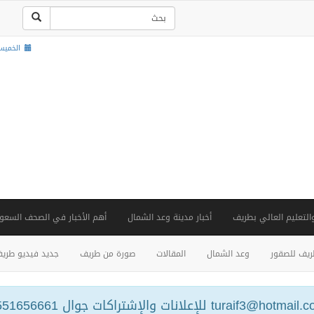
الخميس , 22 صفر 8
والتعليم العالي بطريف
أخبار مدينة وعد الشمال
أهم الأخبار في الصحف السعود
يف للصقور
وعد الشمال
المقالات
صورة من طريف
جديد فيديو طري
turaif3@hotm للإعلانات والإشتراكات جوال 0551656661