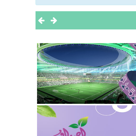
2
قلوب”