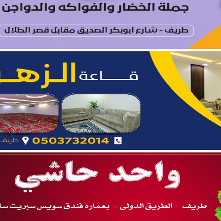
يتام طريف ينظم برنامجًا قيميًا عن التعاون والعمل الجماعي
ة يستقبل مدير فرع وزارة الرياضة وأعضاء نادي المساعدية بمناسبة
د الشمالية توقعان اتفاقية تعاون لتعزيز الاستثمار وتنمية قطاع ال