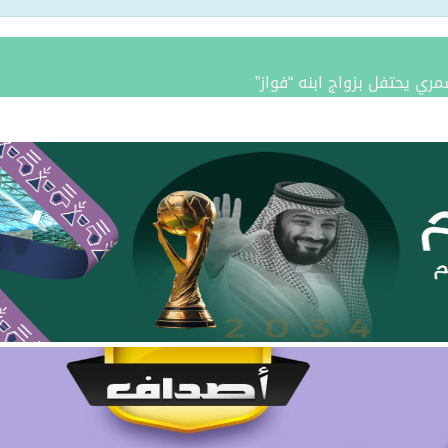
مري يحتفل بزواج ابنه “فواز”
د الرويلي يحتفل بزواج ابنه “عمر”
امد بن مدوح الحازمي عضوًا في مجلس منطقة الحدود الشمالية
 مران الرويلي عضوًا في مجلس منطقة الحدود الشمالية
يطّلع على تقرير فرع صندوق تنمية الموارد البشرية بالمنطقة لعام 025
ة.. نائب أمير المنطقة يدشّن فعاليات “صيفنا شمالي 2026”
 بطريف تعلن إحصائية الأسبوع الرابع من الدورة الصيفية “ربيع ال