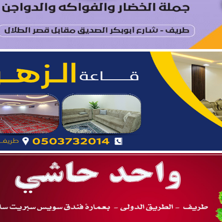
ة.. نائب أمير المنطقة يدشّن فعاليات “صيفنا شمالي 2026”
 بطريف تعلن إحصائية الأسبوع الرابع من الدورة الصيفية “ربيع ال
يتام طريف ينظم برنامجًا قيميًا عن التعاون والعمل الجماعي