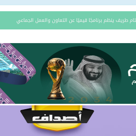
ة يستقبل مدير فرع وزارة الرياضة وأعضاء نادي المساعدية بمناسبة
د الشمالية توقعان اتفاقية تعاون لتعزيز الاستثمار وتنمية قطاع ال
مري يحتفل بزواج ابنه “فواز”
د الرويلي يحتفل بزواج ابنه “عمر”
امد بن مدوح الحازمي عضوًا في مجلس منطقة الحدود الشمالية
 مران الرويلي عضوًا في مجلس منطقة الحدود الشمالية
يطّلع على تقرير فرع صندوق تنمية الموارد البشرية بالمنطقة لعام 025