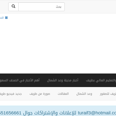
الخميس ,
والتعليم العالي بطريف
أخبار مدينة وعد الشمال
أهم الأخبار في الصحف السعود
يف للصقور
وعد الشمال
المقالات
صورة من طريف
جديد فيديو طري
turaif3@hotm للإعلانات والإشتراكات جوال 0551656661