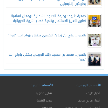
بطولتين إقليميتين
جمعية “ثروة” وغرفة الحدود الشمالية توقعان اتفاقية
تعاون لتعزيز الاستثمار وتنمية قطاع الثروة الحيوانية
بالصور.. علي بن زيدان الشمري يحتفل بزواج ابنه “فواز”
بالصور.. محمد بن سعود رقاد الرويلي يحتفل بزواج ابنه
“عمر”
الأقسام الرئيسية
الأقسام الفرعية
أخبار طريف
تقارير مصورة
أخبار أهالي طريف
جديد التقنية
أخبار المدارس والتعليم العالي
المقالات