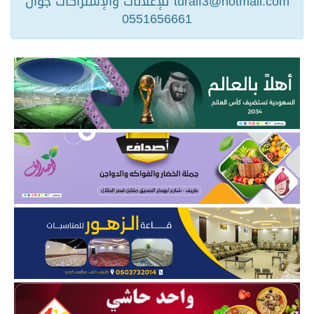
turaif3@hotmail.com للإعلانات والإشتراكات جوال
0551656661