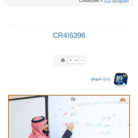
المتوسط (ب)
>
CR4I6396
CR4I6396
+
=
-
إدارة الموقع