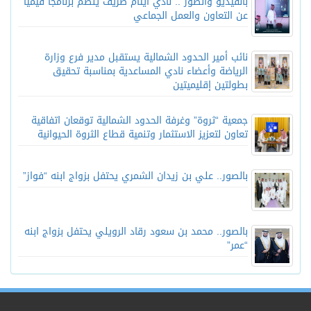
بالفيديو والصور .. نادي أيتام طريف ينظم برنامجًا قيميًا
عن التعاون والعمل الجماعي
نائب أمير الحدود الشمالية يستقبل مدير فرع وزارة
الرياضة وأعضاء نادي المساعدية بمناسبة تحقيق
بطولتين إقليميتين
جمعية “ثروة” وغرفة الحدود الشمالية توقعان اتفاقية
تعاون لتعزيز الاستثمار وتنمية قطاع الثروة الحيوانية
بالصور.. علي بن زيدان الشمري يحتفل بزواج ابنه “فواز”
بالصور.. محمد بن سعود رقاد الرويلي يحتفل بزواج ابنه
“عمر”