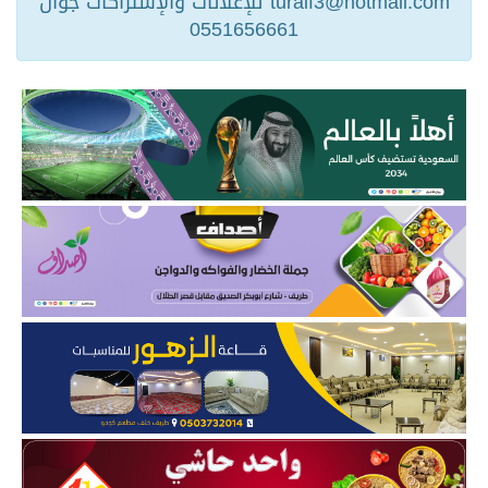
turaif3@hotmail.com للإعلانات والإشتراكات جوال
0551656661