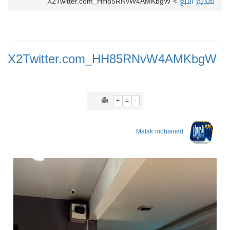
تقديم التبغ
>
X2Twitter.com_HH85RNvW4AMKbgW
X2Twitter.com_HH85RNvW4AMKbgW
+
=
-
Malak mohamed