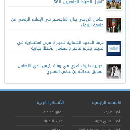
تأهيل الضباط الجامعيين الـ56
شامان الرويلي ينال الماجستير في الإعلام الرقمي من
جامعة الزرقاء
غرفة الحدود الشمالية تطرح 6 فرص استثمارية في
طريف وعرعر لتأجير واستثمار أنشطة تجارية
إخبارية طريف تعزي في وفاة رئيس نادي التضامن
السابق عبدالله بن عباس الشمري
الأقسام الرئيسية
الأقسام الفرعية
أخبار طريف
تقارير مصورة
أخبار أهالي طريف
جديد التقنية
أخبار المدارس والتعليم العالي
المقالات