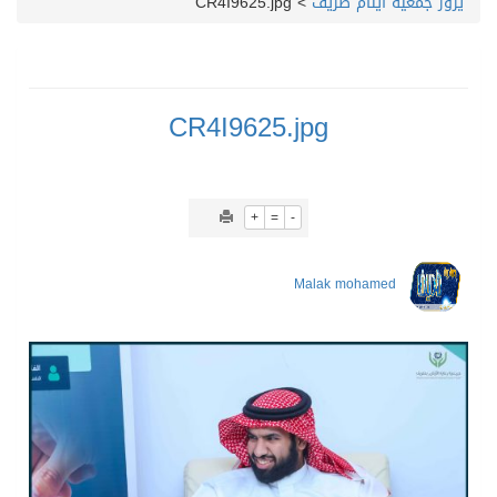
يزور جمعية أيتام طريف
>
CR4I9625.jpg
CR4I9625.jpg
+
=
-
Malak mohamed