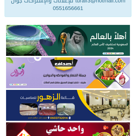
turaif3@hotmail.com للإعلانات والإشتراكات جوال
0551656661