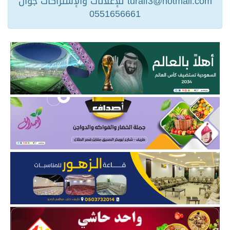
turaif3@hotmail.com للإعلانات والإشتراكات جوال
0551656661