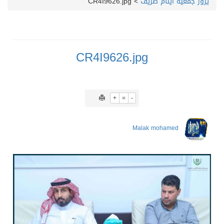
يزور جمعية أيتام طريف
>
CR4I9626.jpg
CR4I9626.jpg
+
=
-
Malak mohamed