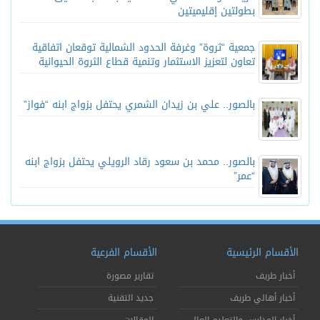
بطولتين إقليميتين
جمعية “ثروة” وغرفة الحدود الشمالية توقعان اتفاقية
تعاون لتعزيز الاستثمار وتنمية قطاع الثروة الحيوانية
بالصور.. علي بن زيدان الشمري يحتفل بزواج ابنه “فواز”
بالصور.. محمد بن سعود رقاد الرويلي يحتفل بزواج ابنه
“عمر”
الأقسام الرئيسية
الأقسام الفرعية
أخبار طريف
تقارير مصورة
أخبار أهالي طريف
جديد التقنية
أخبار المدارس والتعليم العالي
المقالات