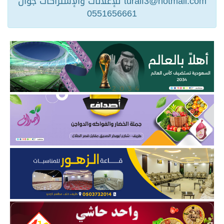
turaif3@hotmail.com للإعلانات والإشتراكات جوال
0551656661