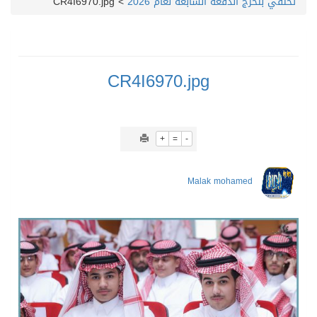
تحتفي بتخرج الدفعة السابعة لعام 2026
>
CR4I6970.jpg
CR4I6970.jpg
+
=
-
Malak mohamed