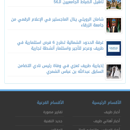
تأهيل الضباط الجامعيين الـ56
شامان الرويلي ينال الماجستير في الإعلام الرقمي من
جامعة الزرقاء
غرفة الحدود الشمالية تطرح 6 فرص استثمارية في
طريف وعرعر لتأجير واستثمار أنشطة تجارية
إخبارية طريف تعزي في وفاة رئيس نادي التضامن
السابق عبدالله بن عباس الشمري
الأقسام الرئيسية
الأقسام الفرعية
أخبار طريف
تقارير مصورة
أخبار أهالي طريف
جديد التقنية
أخبار المدارس والتعليم العالي
المقالات