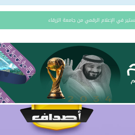
طة تجارية
اة رئيس نادي التضامن السابق عبدالله بن عباس الشمري
لن فتح باب القبول لبرنامج التدريب المبتدئ بالتوظيف
يتام طريف ينظم برنامجًا قيميًا عن التعاون والعمل الجماعي
ة يستقبل مدير فرع وزارة الرياضة وأعضاء نادي المساعدية بمناسبة
د الشمالية توقعان اتفاقية تعاون لتعزيز الاستثمار وتنمية قطاع ال
مري يحتفل بزواج ابنه “فواز”