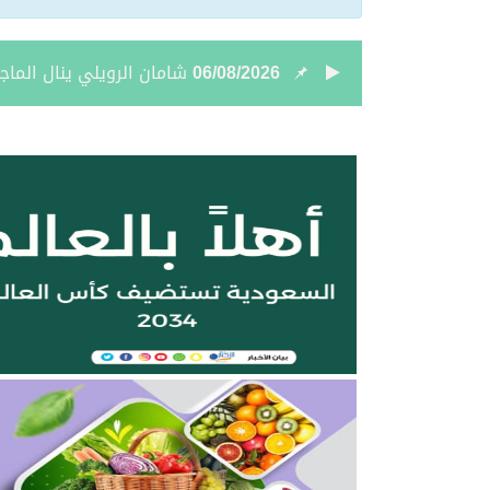
06/08/2026
غرفة الحدود الشمالية تطرح 6 فرص استثمارية في طريف وعرعر لتأجير واستثمار أنش
06/08/2026
إخبارية طريف تعزي في وف
06/08/2026
المعهد التقني للتعدين يع
05/08/2026
بالفيديو والصور .. نادي أ
05/08/2026
نائب أمير الحدود الشمالي
05/08/2026
جمعية “ثروة” وغرفة الحدو
04/08/2026
بالصور.. علي بن زيدان الش