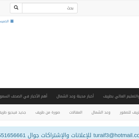
الخميس , 22 صفر 
والتعليم العالي بطريف
أخبار مدينة وعد الشمال
أهم الأخبار في الصحف السعود
يف للصقور
وعد الشمال
المقالات
صورة من طريف
جديد فيديو طري
turaif3@hotm للإعلانات والإشتراكات جوال 0551656661