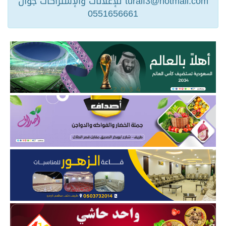
turaif3@hotmail.com للإعلانات والإشتراكات جوال
0551656661