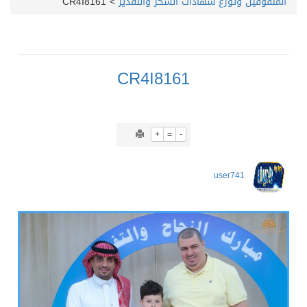
المتفوقين وتوزّع شهادات الشكر والتقدير
>
CR4I8161
CR4I8161
+
=
-
user741