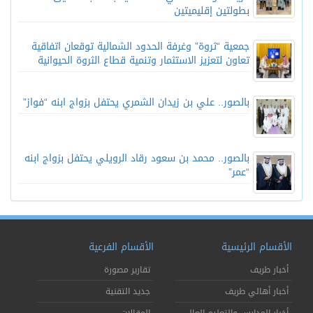
بطولتين إقليميتين
جمعية “ثروة” وغرفة الحدود الشمالية توقعان اتفاقية
تعاون لتعزيز الاستثمار وتنمية قطاع الثروة الحيوانية
بالصور.. علي بن زيدان الشمري يحتفل بزواج ابنه “فواز”
بالصور.. محمد بن سعود رقاد الرويلي يحتفل بزواج ابنه
“عمر”
الأقسام الرئيسية
الأقسام الفرعية
أخبار طريف
تقارير مصورة
أخبار أهالي طريف
جديد التقنية
أخبار المدارس والتعليم العالي
المقالات