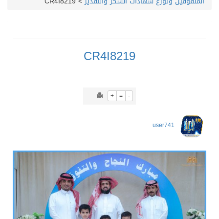
المتفوقين وتوزّع شهادات الشكر والتقدير
>
CR4I8219
CR4I8219
+
=
-
user741