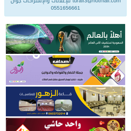
turaif3@hotmail.com للإعلانات والإشتراكات جوال
0551656661