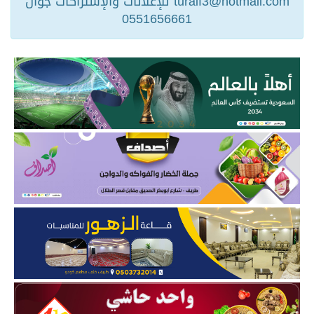
turaif3@hotmail.com للإعلانات والإشتراكات جوال
0551656661