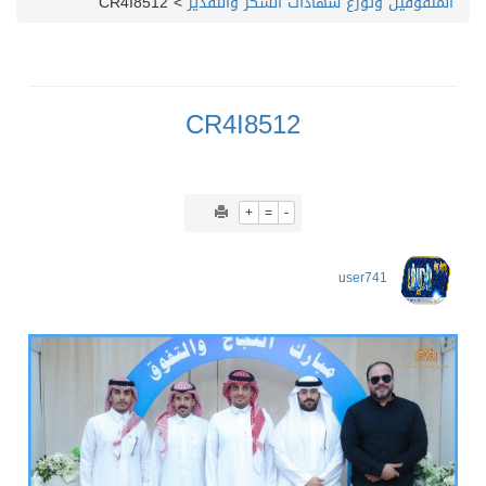
المتفوقين وتوزّع شهادات الشكر والتقدير
>
CR4I8512
CR4I8512
+
=
-
user741