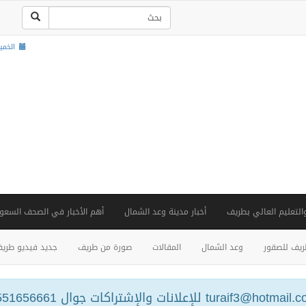
الخميس , 22 ص
والتعليم العالي بطريف
أخبار مدينة وعد الشمال
أهم الأخبار في الصحف السعود
يف للصقور
وعد الشمال
المقالات
صورة من طريف
جديد فيديو طري
turaif3@hotm للإعلانات والإشتراكات جوال 0551656661