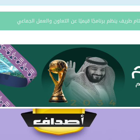
ة يستقبل مدير فرع وزارة الرياضة وأعضاء نادي المساعدية بمناسبة
د الشمالية توقعان اتفاقية تعاون لتعزيز الاستثمار وتنمية قطاع ال
مري يحتفل بزواج ابنه “فواز”
د الرويلي يحتفل بزواج ابنه “عمر”
امد بن مدوح الحازمي عضوًا في مجلس منطقة الحدود الشمالية
 مران الرويلي عضوًا في مجلس منطقة الحدود الشمالية
يطّلع على تقرير فرع صندوق تنمية الموارد البشرية بالمنطقة لعام 025