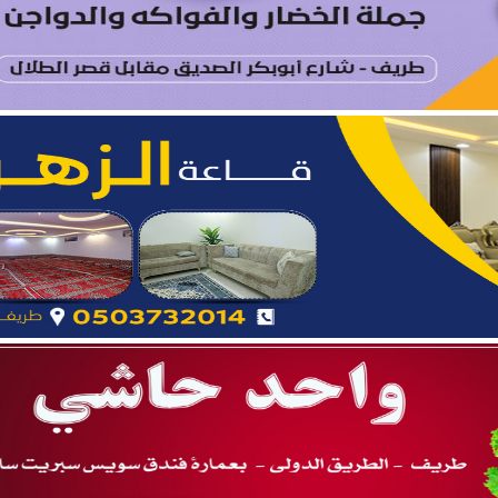
ة.. نائب أمير المنطقة يدشّن فعاليات “صيفنا شمالي 2026”
 بطريف تعلن إحصائية الأسبوع الرابع من الدورة الصيفية “ربيع ال
يتام طريف ينظم برنامجًا قيميًا عن التعاون والعمل الجماعي