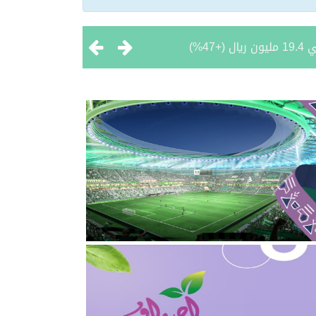
 تحقيق بطولتين إقليميتين