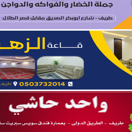
د الشمالية توقعان اتفاقية تعاون لتعزيز الاستثمار وتنمية قطاع ال
مري يحتفل بزواج ابنه “فواز”