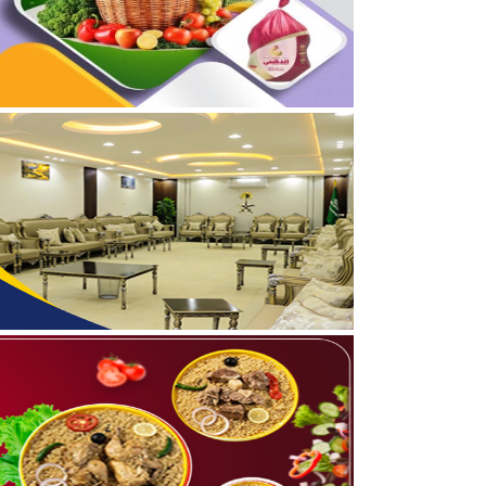
05/08/2026
جمعية “ثروة” وغرفة الحدو
04/08/2026
بالصور.. علي بن زيدان الش
06/08/2026
أرباح أسمنت الشمالية 31.1 مليون ريال (+48%) بنهاية النصف الأول 2026.. وأرباح الربع الثاني 19.4 مليون ريال (+47%)