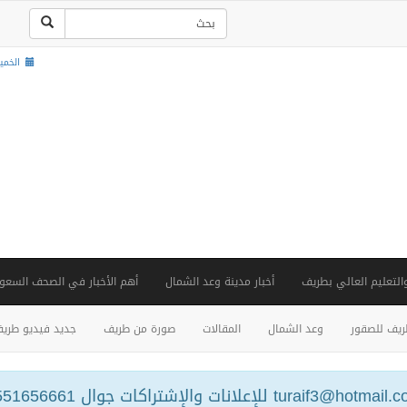
الخميس , 22 ص
والتعليم العالي بطريف
أخبار مدينة وعد الشمال
أهم الأخبار في الصحف السعود
يف للصقور
وعد الشمال
المقالات
صورة من طريف
جديد فيديو طري
turaif3@hotm للإعلانات والإشتراكات جوال 0551656661