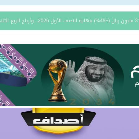
أ القبول المبدئي لدورة تأهيل الضباط الجامعيين الـ56
ستير في الإعلام الرقمي من جامعة الزرقاء
طة تجارية
اة رئيس نادي التضامن السابق عبدالله بن عباس الشمري
لن فتح باب القبول لبرنامج التدريب المبتدئ بالتوظيف
يتام طريف ينظم برنامجًا قيميًا عن التعاون والعمل الجماعي
ة يستقبل مدير فرع وزارة الرياضة وأعضاء نادي المساعدية بمناسبة