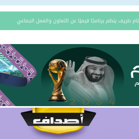
ة يستقبل مدير فرع وزارة الرياضة وأعضاء نادي المساعدية بمناسبة
د الشمالية توقعان اتفاقية تعاون لتعزيز الاستثمار وتنمية قطاع ال
مري يحتفل بزواج ابنه “فواز”
د الرويلي يحتفل بزواج ابنه “عمر”
امد بن مدوح الحازمي عضوًا في مجلس منطقة الحدود الشمالية
 مران الرويلي عضوًا في مجلس منطقة الحدود الشمالية
يطّلع على تقرير فرع صندوق تنمية الموارد البشرية بالمنطقة لعام 025