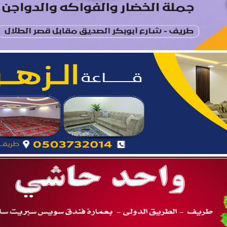
ة.. نائب أمير المنطقة يدشّن فعاليات “صيفنا شمالي 2026”
 بطريف تعلن إحصائية الأسبوع الرابع من الدورة الصيفية “ربيع ال
يتام طريف ينظم برنامجًا قيميًا عن التعاون والعمل الجماعي