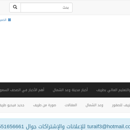
الخميس , 22 ص
والتعليم العالي بطريف
أخبار مدينة وعد الشمال
أهم الأخبار في الصحف السعود
يف للصقور
وعد الشمال
المقالات
صورة من طريف
جديد فيديو طري
turaif3@hotm للإعلانات والإشتراكات جوال 0551656661