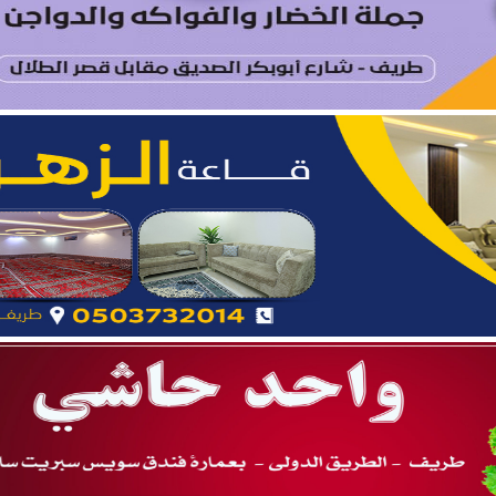
يتام طريف ينظم برنامجًا قيميًا عن التعاون والعمل الجماعي
ة يستقبل مدير فرع وزارة الرياضة وأعضاء نادي المساعدية بمناسبة
د الشمالية توقعان اتفاقية تعاون لتعزيز الاستثمار وتنمية قطاع ال