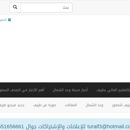
الخميس , 22 ص
والتعليم العالي بطريف
أخبار مدينة وعد الشمال
أهم الأخبار في الصحف السعود
يف للصقور
وعد الشمال
المقالات
صورة من طريف
جديد فيديو طري
turaif3@hotm للإعلانات والإشتراكات جوال 0551656661