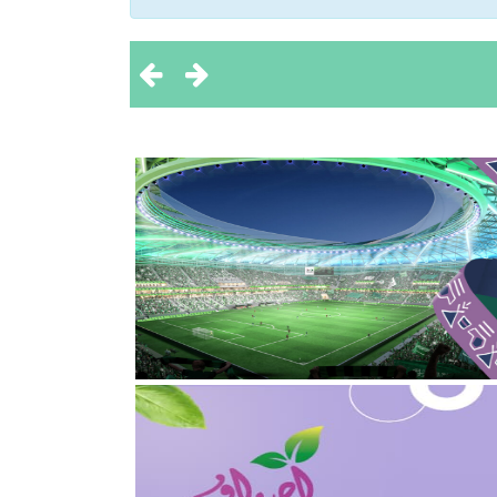
2
قلوب”