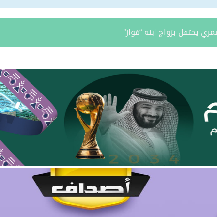
مري يحتفل بزواج ابنه “فواز”
د الرويلي يحتفل بزواج ابنه “عمر”
امد بن مدوح الحازمي عضوًا في مجلس منطقة الحدود الشمالية
 مران الرويلي عضوًا في مجلس منطقة الحدود الشمالية
يطّلع على تقرير فرع صندوق تنمية الموارد البشرية بالمنطقة لعام 025
ة.. نائب أمير المنطقة يدشّن فعاليات “صيفنا شمالي 2026”
 بطريف تعلن إحصائية الأسبوع الرابع من الدورة الصيفية “ربيع ال