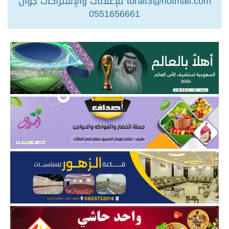
turaif3@hotmail.com للإعلانات والإشتراكات جوال
0551656661