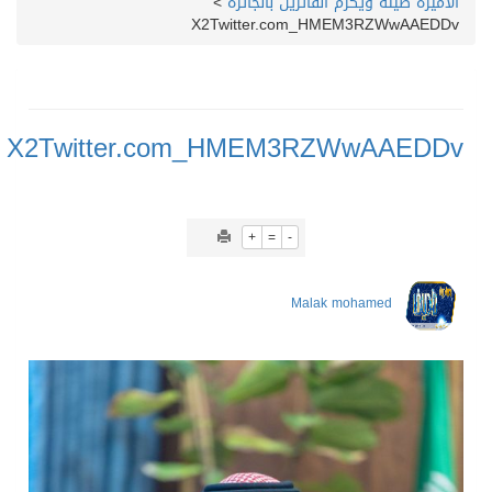
الأميرة صيتة ويكرّم الفائزين بالجائزة
>
X2Twitter.com_HMEM3RZWwAAEDDv
X2Twitter.com_HMEM3RZWwAAEDDv
+
=
-
Malak mohamed