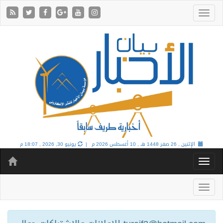
الإثنين , 26 صفر 1448 هـ ,
10 أغسطس 2026 م |
يونيو 30, 2026 , 18:07 م