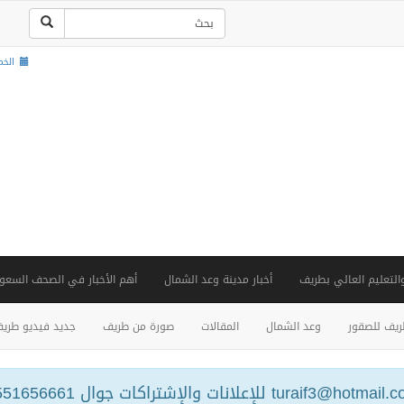
الخميس , 2
والتعليم العالي بطريف
أخبار مدينة وعد الشمال
أهم الأخبار في الصحف السعود
يف للصقور
وعد الشمال
المقالات
صورة من طريف
جديد فيديو طري
turaif3@hotm للإعلانات والإشتراكات جوال 0551656661