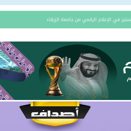
طة تجارية
اة رئيس نادي التضامن السابق عبدالله بن عباس الشمري
لن فتح باب القبول لبرنامج التدريب المبتدئ بالتوظيف
يتام طريف ينظم برنامجًا قيميًا عن التعاون والعمل الجماعي
ة يستقبل مدير فرع وزارة الرياضة وأعضاء نادي المساعدية بمناسبة
د الشمالية توقعان اتفاقية تعاون لتعزيز الاستثمار وتنمية قطاع ال
مري يحتفل بزواج ابنه “فواز”