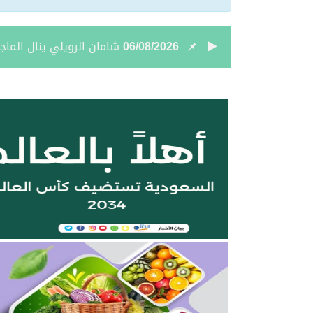
06/08/2026
غرفة الحدود الشمالية تطرح 6 فرص استثمارية في طريف وعرعر لتأجير واستثمار أنش
06/08/2026
إخبارية طريف تعزي في وف
06/08/2026
المعهد التقني للتعدين يع
05/08/2026
بالفيديو والصور .. نادي أ
05/08/2026
نائب أمير الحدود الشمالي
05/08/2026
جمعية “ثروة” وغرفة الحدو
04/08/2026
بالصور.. علي بن زيدان الش