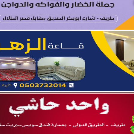
ة.. نائب أمير المنطقة يدشّن فعاليات “صيفنا شمالي 2026”
 بطريف تعلن إحصائية الأسبوع الرابع من الدورة الصيفية “ربيع ال
يتام طريف ينظم برنامجًا قيميًا عن التعاون والعمل الجماعي