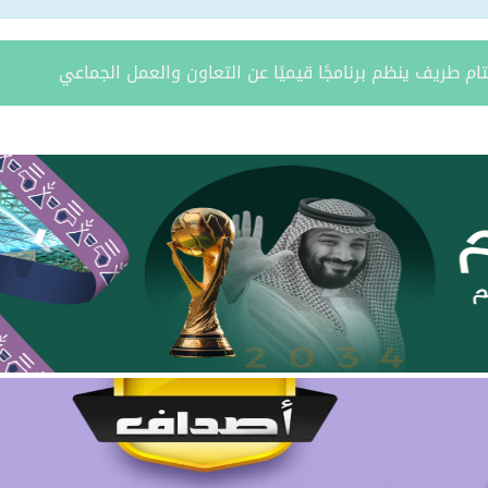
ة يستقبل مدير فرع وزارة الرياضة وأعضاء نادي المساعدية بمناسبة
د الشمالية توقعان اتفاقية تعاون لتعزيز الاستثمار وتنمية قطاع ال
مري يحتفل بزواج ابنه “فواز”
د الرويلي يحتفل بزواج ابنه “عمر”
امد بن مدوح الحازمي عضوًا في مجلس منطقة الحدود الشمالية
 مران الرويلي عضوًا في مجلس منطقة الحدود الشمالية
يطّلع على تقرير فرع صندوق تنمية الموارد البشرية بالمنطقة لعام 025