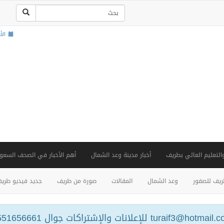
الأربعاء
والتعليم العالي بطريف
أخبار مدينة وعد الشمال
أهم الأخبار في الصحف السعود
يف للصقور
وعد الشمال
المقالات
صورة من طريف
جديد فيديو طري
turaif3@hotm للإعلانات والإشتراكات جوال 0551656661