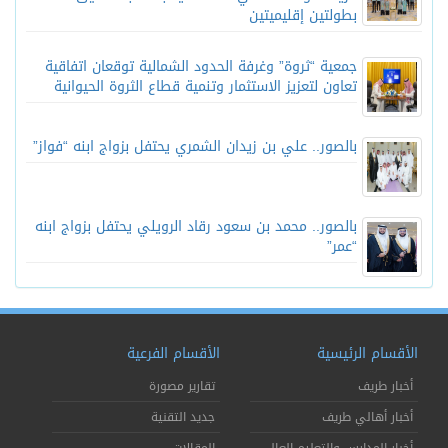
بطولتين إقليميتين
جمعية “ثروة” وغرفة الحدود الشمالية توقعان اتفاقية
تعاون لتعزيز الاستثمار وتنمية قطاع الثروة الحيوانية
بالصور.. علي بن زيدان الشمري يحتفل بزواج ابنه “فواز”
بالصور.. محمد بن سعود رقاد الرويلي يحتفل بزواج ابنه
“عمر”
الأقسام الرئيسية
الأقسام الفرعية
أخبار طريف
تقارير مصورة
أخبار أهالي طريف
جديد التقنية
أخبار المدارس والتعليم العالي
المقالات