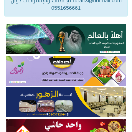
turaif3@hotmail.com للإعلانات والإشتراكات جوال
0551656661