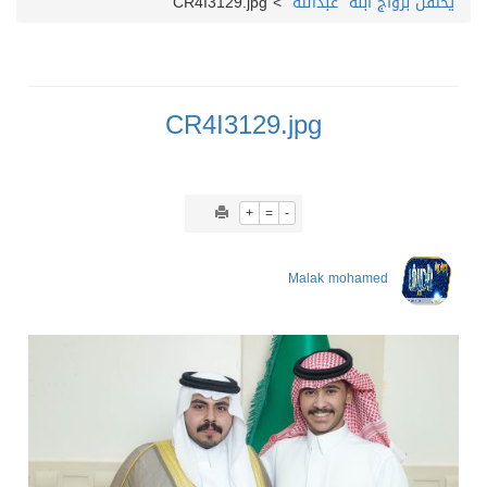
يحتفل بزواج ابنه “عبدالله”
>
CR4I3129.jpg
CR4I3129.jpg
+
=
-
Malak mohamed