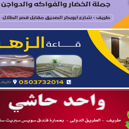
ة.. نائب أمير المنطقة يدشّن فعاليات “صيفنا شمالي 2026”
 بطريف تعلن إحصائية الأسبوع الرابع من الدورة الصيفية “ربيع ال
يتام طريف ينظم برنامجًا قيميًا عن التعاون والعمل الجماعي