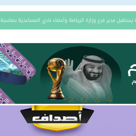
ة يستقبل مدير فرع وزارة الرياضة وأعضاء نادي المساعدية بمناسبة
د الشمالية توقعان اتفاقية تعاون لتعزيز الاستثمار وتنمية قطاع ال
مري يحتفل بزواج ابنه “فواز”
د الرويلي يحتفل بزواج ابنه “عمر”
امد بن مدوح الحازمي عضوًا في مجلس منطقة الحدود الشمالية
 مران الرويلي عضوًا في مجلس منطقة الحدود الشمالية
يطّلع على تقرير فرع صندوق تنمية الموارد البشرية بالمنطقة لعام 025