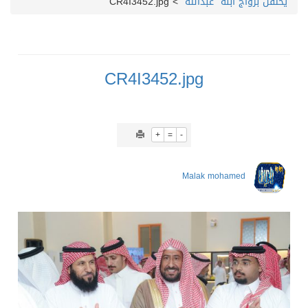
يحتفل بزواج ابنه “عبدالله”
>
CR4I3452.jpg
CR4I3452.jpg
+
=
-
Malak mohamed