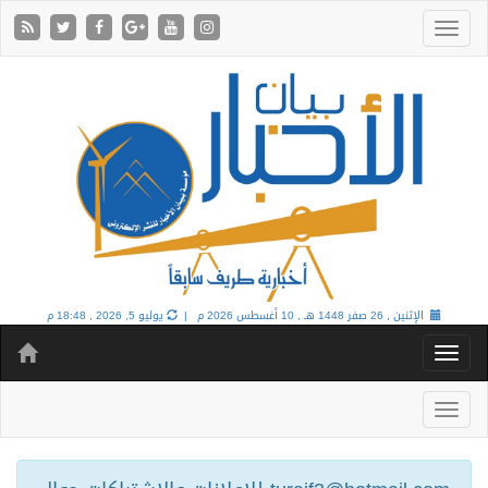
الإثنين , 26 صفر 1448 هـ ,
10 أغسطس 2026 م |
يوليو 5, 2026 , 18:48 م