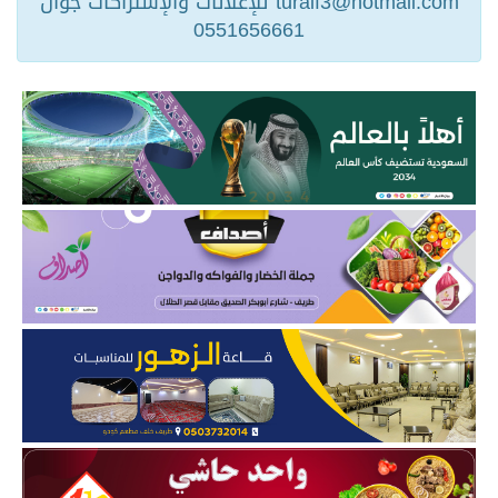
turaif3@hotmail.com للإعلانات والإشتراكات جوال
0551656661