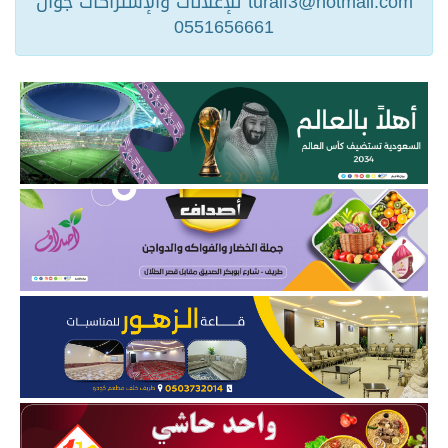
turaif3@hotmail.com للإعلانات والإشتراكات جوال
0551656661