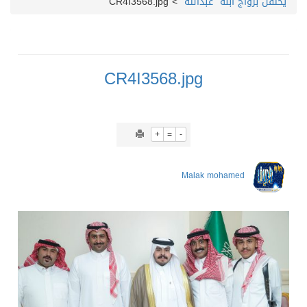
يحتفل بزواج ابنه “عبدالله”
>
CR4I3568.jpg
CR4I3568.jpg
+
=
-
Malak mohamed