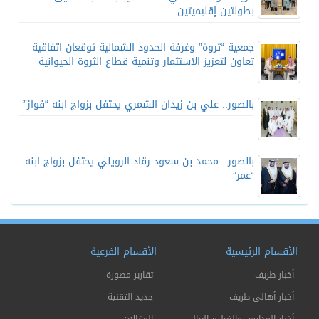
بطولتين إقليميتين
جمعية “ثروة” وغرفة الحدود الشمالية توقعان اتفاقية
تعاون لتعزيز الاستثمار وتنمية قطاع الثروة الحيوانية
بالصور.. علي بن زيدان الشمري يحتفل بزواج ابنه “فواز”
بالصور.. محمد بن سعود رقاد الرويلي يحتفل بزواج ابنه
“عمر”
الأقسام الرئيسية
الأقسام الفرعية
أخبار طريف
تقارير مصورة
أخبار أهالي طريف
جديد التقنية
أخبار المدارس والتعليم العالي
المقالات