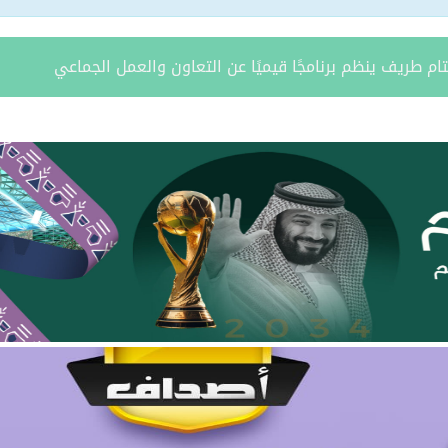
ة يستقبل مدير فرع وزارة الرياضة وأعضاء نادي المساعدية بمناسبة
د الشمالية توقعان اتفاقية تعاون لتعزيز الاستثمار وتنمية قطاع ال
مري يحتفل بزواج ابنه “فواز”
د الرويلي يحتفل بزواج ابنه “عمر”
امد بن مدوح الحازمي عضوًا في مجلس منطقة الحدود الشمالية
 مران الرويلي عضوًا في مجلس منطقة الحدود الشمالية
يطّلع على تقرير فرع صندوق تنمية الموارد البشرية بالمنطقة لعام 025