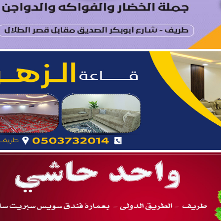
ة.. نائب أمير المنطقة يدشّن فعاليات “صيفنا شمالي 2026”
 بطريف تعلن إحصائية الأسبوع الرابع من الدورة الصيفية “ربيع ال
يتام طريف ينظم برنامجًا قيميًا عن التعاون والعمل الجماعي