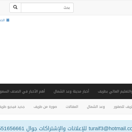
الخميس , 2
والتعليم العالي بطريف
أخبار مدينة وعد الشمال
أهم الأخبار في الصحف السعود
يف للصقور
وعد الشمال
المقالات
صورة من طريف
جديد فيديو طري
turaif3@hotm للإعلانات والإشتراكات جوال 0551656661