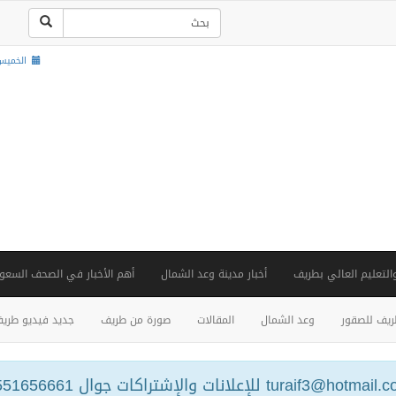
الخميس , 22 صفر 48
والتعليم العالي بطريف
أخبار مدينة وعد الشمال
أهم الأخبار في الصحف السعود
يف للصقور
وعد الشمال
المقالات
صورة من طريف
جديد فيديو طري
turaif3@hotm للإعلانات والإشتراكات جوال 0551656661