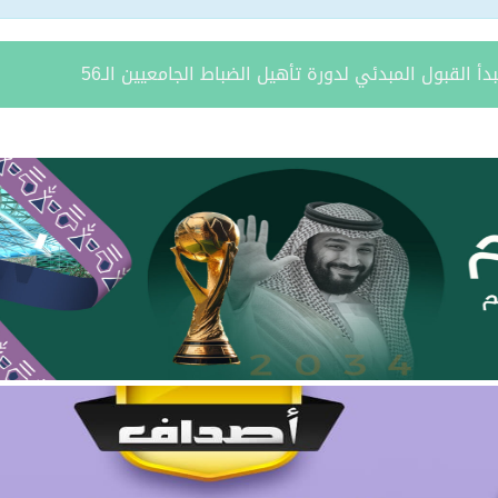
ستير في الإعلام الرقمي من جامعة الزرقاء
طة تجارية
اة رئيس نادي التضامن السابق عبدالله بن عباس الشمري
لن فتح باب القبول لبرنامج التدريب المبتدئ بالتوظيف
يتام طريف ينظم برنامجًا قيميًا عن التعاون والعمل الجماعي
ة يستقبل مدير فرع وزارة الرياضة وأعضاء نادي المساعدية بمناسبة
د الشمالية توقعان اتفاقية تعاون لتعزيز الاستثمار وتنمية قطاع ال