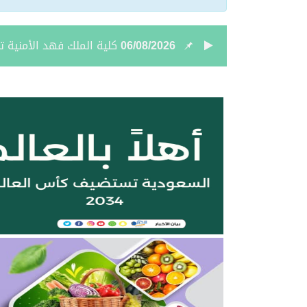
06/08/2026
شامان الرويلي ينال الماج
06/08/2026
غرفة الحدود الشمالية تطرح 6 فرص استثمارية في طريف وعرعر لتأجير واستثمار أنش
06/08/2026
إخبارية طريف تعزي في وف
06/08/2026
المعهد التقني للتعدين يع
05/08/2026
بالفيديو والصور .. نادي أ
05/08/2026
نائب أمير الحدود الشمالي
05/08/2026
جمعية “ثروة” وغرفة الحدو