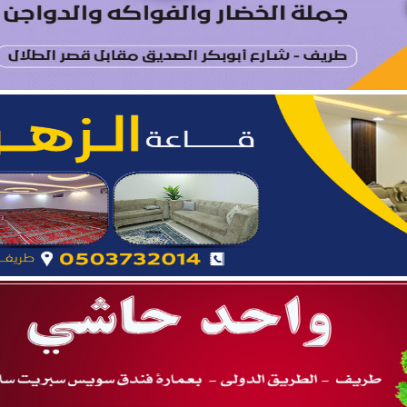
مري يحتفل بزواج ابنه “فواز”
د الرويلي يحتفل بزواج ابنه “عمر”
أ القبول المبدئي لدورة تأهيل الضباط الجامعيين الـ56