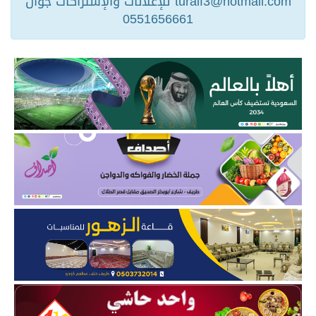
turaif3@hotmail.com للإعلانات والإشتراكات جوال
0551656661