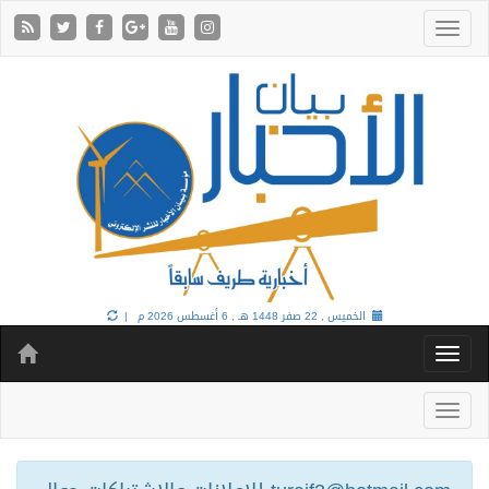
الخميس , 22 صفر 1448 هـ ,
6 أغسطس 2026 م |