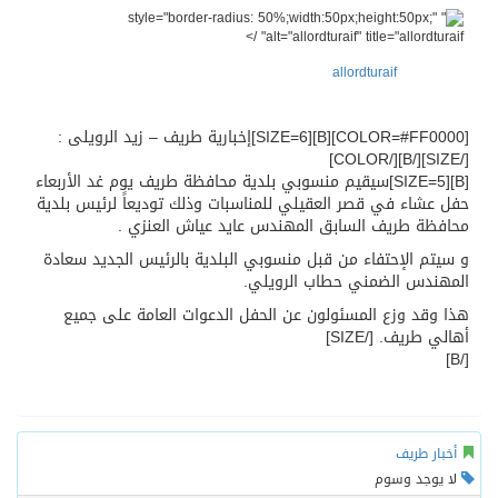
" style="border-radius: 50%;width:50px;height:50px;"
alt="allordturaif" title="allordturaif" />
allordturaif
[COLOR=#FF0000][B][SIZE=6]إخبارية طريف – زيد الرويلى :
[/SIZE][/B][/COLOR]
[B][SIZE=5]سيقيم منسوبي بلدية محافظة طريف يوم غد الأربعاء
حفل عشاء في قصر العقيلي للمناسبات وذلك توديعاً لرئيس بلدية
محافظة طريف السابق المهندس عايد عياش العنزي .
و سيتم الإحتفاء من قبل منسوبي البلدية بالرئيس الجديد سعادة
المهندس الضمني حطاب الرويلي.
هذا وقد وزع المسئولون عن الحفل الدعوات العامة على جميع
أهالي طريف. [/SIZE]
[/B]
أخبار طريف
لا يوجد وسوم