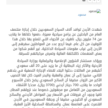
+
=
-
محمود
شهدت الأردن توافد آلاف السياح السعوديين خلال إجازة منتصف
العام من الباحثين عن برامج سياحية مميزة، دفعوا خلالها ما يقارب
من 74 مليون ريال، ناهيك عن الأجواء التي تتمتع بها خلال هذا
التوقيت من كل عام، فيما أرجع عدد من المواطنين سفرهم إلى
الأردن إلى غياب مقومات السياحة الداخلية، غير أنهم شكوا من
بعض المنغصات كالتكلفة العالية وتعرض مركباتهم للسرقة.
ويؤكد مستشار الشؤون الإعلامية والبرلمانية بوزارة السياحة
الأردنية والآثار زياد البطانية أن ما يزيد على 20 ألف سعودي
أغلبهم من العائلات دخلوا البلاد لقضاء الإجازة النصفية في بلدهم
الثاني، مشيرا إلى أن عمان والعقبة والبحر الميت كان لها النصيب
الأكبر من الزوار، مضيفا أن السائح السعودي يضخ خلال الأسبوع
الواحد ما يقارب 700 دينار أردني (3700 ريال)، محذرا الأشقاء
السعوديين من التعامل مع مجهولين خصوصا عند نزولهم المطار،
نافيا وجود أي فروقات في الأسعار بين المواطن الأردني والسائح
السعودي أو الخليجي، مضيفا أن وجهة السعوديين في الأردن
اقتصرت على العاصمة عمان، والمحافظة الساحلية الأبرز العقبة،