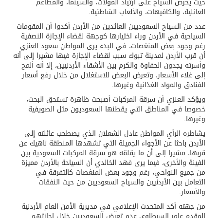
حيث يحرص السياح على ارتياد المولات، والسينما، والمطاعم
العائلية، والكافيهات، والألعاب الشاطئية.
عدد من السياح السعوديين العائدين من الأردن أكدوا أن المقومات
السياحية في الأردن وراء اختيارها كوجهة لقضاء الإجازة النصفية
رغم وجود بعض المنغصات، في البدء يرى المواطن سعود العنزي
أن قرب الأردن لمدينة تبوك سبب لقضاء الإجازة فيها مشيرا إلى أنه
وأسرته يجدون الحفاوة والكرم بين الأشقاء الأردنيين، إلا أنه ألمح
إلى غلاء الأسعار، وتعرض البعض للاستغلال من خلال رفع أسعار
الفنادق والمواد الغذائية وغيرها.
ويؤكد العنزي أن سرقة المركبات أصبحت ظاهرة تستحق البحث،
خصوصا في المناطق التي يقطنها السعوديون مثل الصويفية
وغيرها.
يشاطره الرأي المواطن عادل الشعلان الذي يصطحب عائلته إلى
الأردن باحثا عن الأجواء الجميلة التي تشهدها المنطقة ناهيك عن
قربها، مشيرا إلى أن ما يقلقه هو سرقة المركبات السعودية بين
الفينة والأخرى، فيما يرى فهد الخالدي أن السياحة بالأردن مميزة
من جميع النواحي، رغم وجود بعض المنغصات كالتفرقة في
التعامل بين الأردنيين والسياح السعوديين من حيث النفقات
والأسعار.
من جهته أكد المتحدث الإعلامي في مديرية الأمن العام الأردنية
المقدم عامر السرطاوي عدم تعرض السعوديين خلال إجازتهم