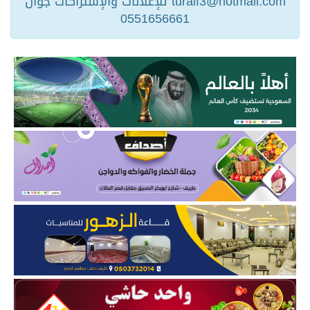
turaif3@hotmail.com للإعلانات والإشتراكات جوال
0551656661