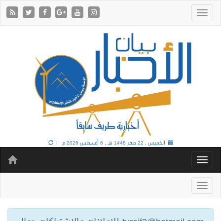
الخميس , 22 صفر 1448 هـ ,
6 أغسطس 2026 م |