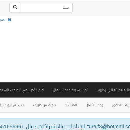
الخميس , 22 ص
والتعليم العالي بطريف
أخبار مدينة وعد الشمال
أهم الأخبار في الصحف السعود
يف للصقور
وعد الشمال
المقالات
صورة من طريف
جديد فيديو طري
turaif3@hotm للإعلانات والإشتراكات جوال 0551656661