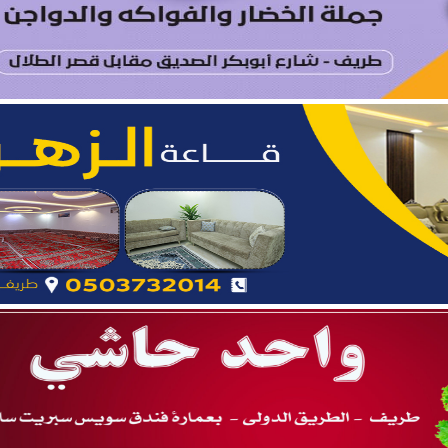
ة.. نائب أمير المنطقة يدشّن فعاليات “صيفنا شمالي 2026”
 بطريف تعلن إحصائية الأسبوع الرابع من الدورة الصيفية “ربيع ال
يتام طريف ينظم برنامجًا قيميًا عن التعاون والعمل الجماعي