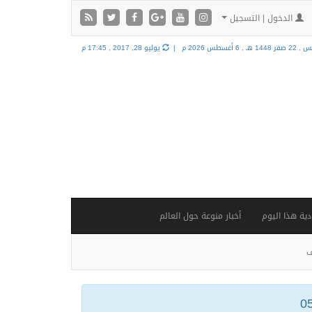
الدخول | التسجيل
فر 1448 هـ ,
6 أغسطس 2026 م |
يوليو 28, 2017 , 17:45 م
ية هذا اليوم
أخبار منوعة حول العالم
ف