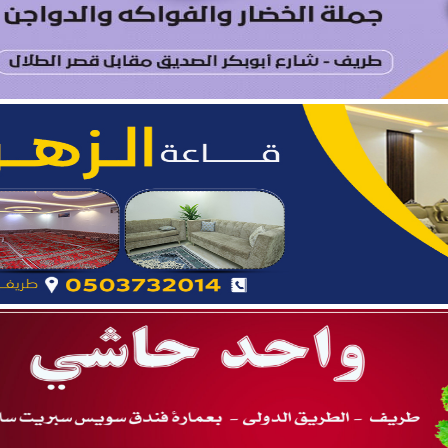
ة.. نائب أمير المنطقة يدشّن فعاليات “صيفنا شمالي 2026”
 بطريف تعلن إحصائية الأسبوع الرابع من الدورة الصيفية “ربيع ال
يتام طريف ينظم برنامجًا قيميًا عن التعاون والعمل الجماعي