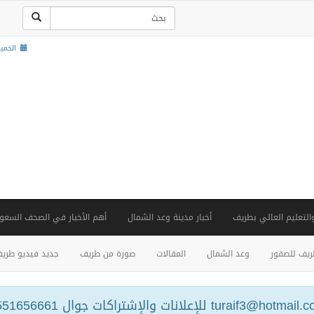
الخميس , 22 صف
والتعليم العالي بطريف
أخبار مدينة وعد الشمال
أهم الأخبار في الصحف السعود
يف للصقور
وعد الشمال
المقالات
صورة من طريف
جديد فيديو طري
turaif3@hotm للإعلانات والإشتراكات جوال 0551656661