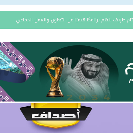
ة يستقبل مدير فرع وزارة الرياضة وأعضاء نادي المساعدية بمناسبة
د الشمالية توقعان اتفاقية تعاون لتعزيز الاستثمار وتنمية قطاع ال
مري يحتفل بزواج ابنه “فواز”
د الرويلي يحتفل بزواج ابنه “عمر”
امد بن مدوح الحازمي عضوًا في مجلس منطقة الحدود الشمالية
 مران الرويلي عضوًا في مجلس منطقة الحدود الشمالية
يطّلع على تقرير فرع صندوق تنمية الموارد البشرية بالمنطقة لعام 025