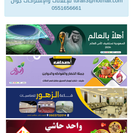
turaif3@hotmail.com للإعلانات والإشتراكات جوال
0551656661