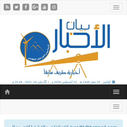
الإثنين , 26 صفر 1448 هـ ,
10 أغسطس 2026 م |
يناير 24, 2021 , 15:46 م