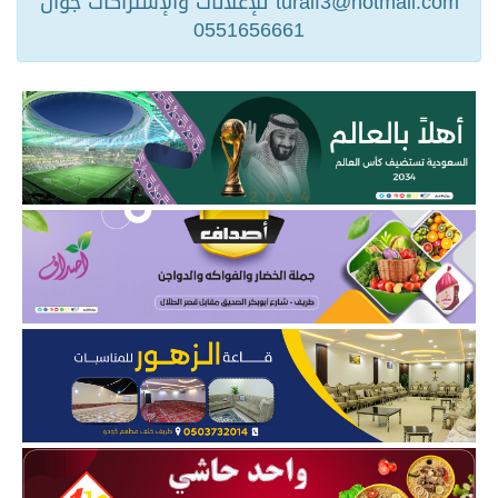
turaif3@hotmail.com للإعلانات والإشتراكات جوال
0551656661