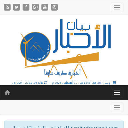
الإثنين , 26 صفر 1448 هـ ,
10 أغسطس 2026 م |
يناير 26, 2021 , 9:24 ص