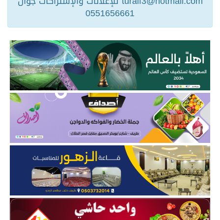
turaif3@hotmail.com للإعلانات والإشتراكات جوال
0551656661