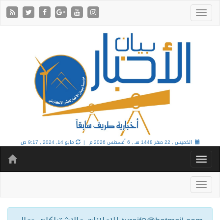
الخميس , 22 صفر 1448 هـ ,
6 أغسطس 2026 م |
مايو 14, 2024 , 9:17 ص