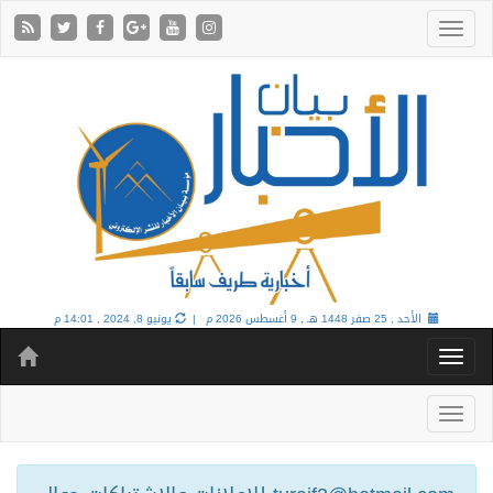
الأحد , 25 صفر 1448 هـ ,
9 أغسطس 2026 م |
يونيو 8, 2024 , 14:01 م