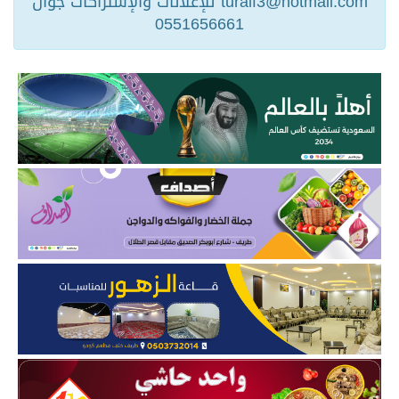
turaif3@hotmail.com للإعلانات والإشتراكات جوال
0551656661