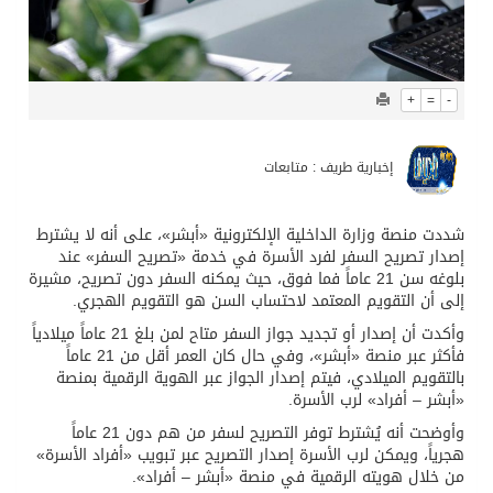
+
=
-
إخبارية طريف : متابعات
شددت منصة وزارة الداخلية الإلكترونية «أبشر»، على أنه لا يشترط
إصدار تصريح السفر لفرد الأسرة في خدمة «تصريح السفر» عند
بلوغه سن 21 عاماً فما فوق، حيث يمكنه السفر دون تصريح، مشيرة
إلى أن التقويم المعتمد لاحتساب السن هو التقويم الهجري.
وأكدت أن إصدار أو تجديد جواز السفر متاح لمن بلغ 21 عاماً ميلادياً
فأكثر عبر منصة «أبشر»، وفي حال كان العمر أقل من 21 عاماً
بالتقويم الميلادي، فيتم إصدار الجواز عبر الهوية الرقمية بمنصة
«أبشر – أفراد» لرب الأسرة.
وأوضحت أنه يُشترط توفر التصريح لسفر من هم دون 21 عاماً
هجرياً، ويمكن لرب الأسرة إصدار التصريح عبر تبويب «أفراد الأسرة»
من خلال هويته الرقمية في منصة «أبشر – أفراد».