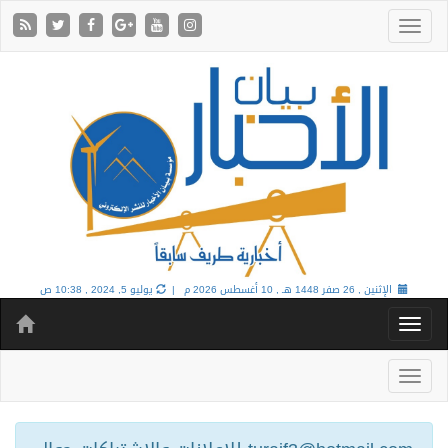
الإثنين , 26 صفر 1448 هـ ,
10 أغسطس 2026 م |
يوليو 5, 2024 , 10:38 ص