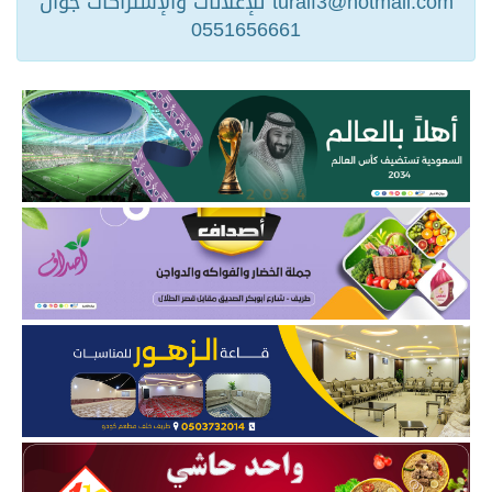
turaif3@hotmail.com للإعلانات والإشتراكات جوال
0551656661