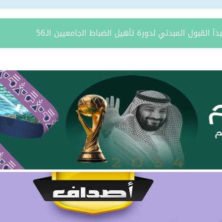
ستير في الإعلام الرقمي من جامعة الزرقاء
طة تجارية
اة رئيس نادي التضامن السابق عبدالله بن عباس الشمري
لن فتح باب القبول لبرنامج التدريب المبتدئ بالتوظيف
يتام طريف ينظم برنامجًا قيميًا عن التعاون والعمل الجماعي
ة يستقبل مدير فرع وزارة الرياضة وأعضاء نادي المساعدية بمناسبة
د الشمالية توقعان اتفاقية تعاون لتعزيز الاستثمار وتنمية قطاع ال