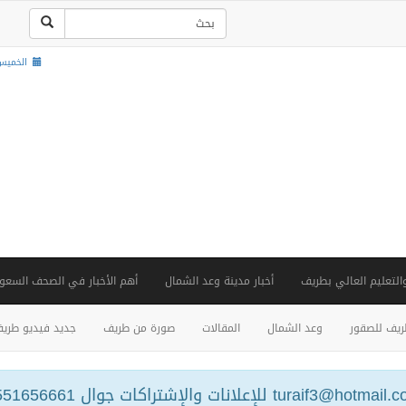
الخميس , 22 صفر 48
والتعليم العالي بطريف
أخبار مدينة وعد الشمال
أهم الأخبار في الصحف السعود
يف للصقور
وعد الشمال
المقالات
صورة من طريف
جديد فيديو طري
turaif3@hotm للإعلانات والإشتراكات جوال 0551656661