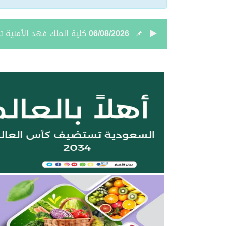
06/08/2026
شامان الرويلي ينال الماج
06/08/2026
غرفة الحدود الشمالية تطرح 6 فرص استثمارية في طريف وعرعر لتأجير واستثمار أنش
06/08/2026
إخبارية طريف تعزي في وف
06/08/2026
المعهد التقني للتعدين يع
05/08/2026
بالفيديو والصور .. نادي أ
05/08/2026
نائب أمير الحدود الشمالي
05/08/2026
جمعية “ثروة” وغرفة الحدو