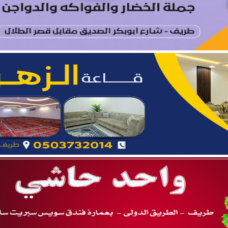
مري يحتفل بزواج ابنه “فواز”
د الرويلي يحتفل بزواج ابنه “عمر”
أ القبول المبدئي لدورة تأهيل الضباط الجامعيين الـ56