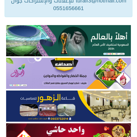
turaif3@hotmail.com للإعلانات والإشتراكات جوال
0551656661