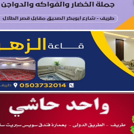
ة.. نائب أمير المنطقة يدشّن فعاليات “صيفنا شمالي 2026”
 بطريف تعلن إحصائية الأسبوع الرابع من الدورة الصيفية “ربيع ال
يتام طريف ينظم برنامجًا قيميًا عن التعاون والعمل الجماعي