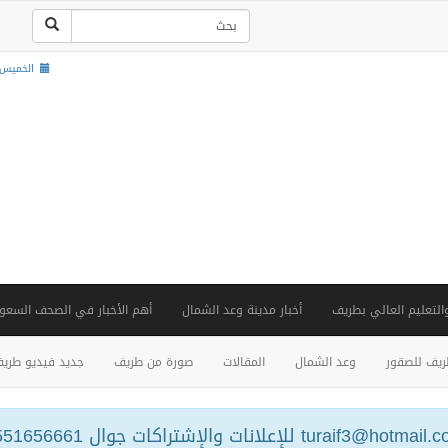
الخميس , 22 صفر 1448
والتعليم العالي بطريف
أخبار مدينة وعد الشمال
أهم الأخبار في الصحف السعود
يف للصقور
وعد الشمال
المقالات
صورة من طريف
جديد فيديو طري
turaif3@hotm للإعلانات والإشتراكات جوال 0551656661