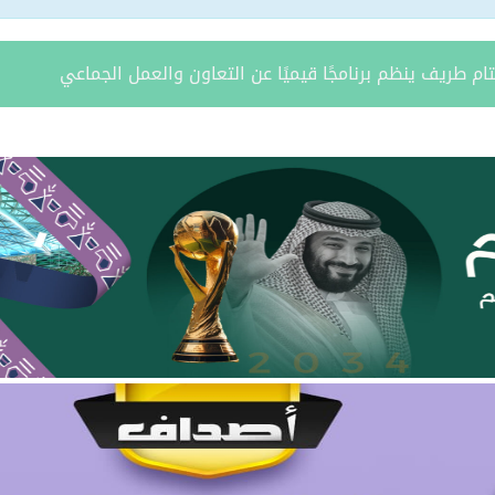
ة يستقبل مدير فرع وزارة الرياضة وأعضاء نادي المساعدية بمناسبة
د الشمالية توقعان اتفاقية تعاون لتعزيز الاستثمار وتنمية قطاع ال
مري يحتفل بزواج ابنه “فواز”
د الرويلي يحتفل بزواج ابنه “عمر”
امد بن مدوح الحازمي عضوًا في مجلس منطقة الحدود الشمالية
 مران الرويلي عضوًا في مجلس منطقة الحدود الشمالية
يطّلع على تقرير فرع صندوق تنمية الموارد البشرية بالمنطقة لعام 025