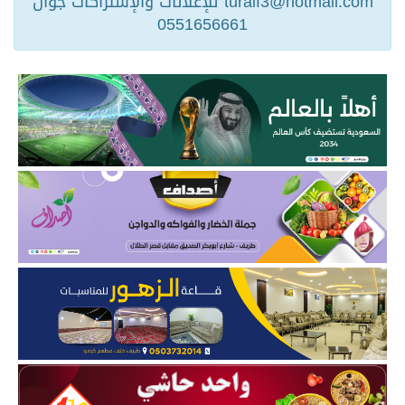
turaif3@hotmail.com للإعلانات والإشتراكات جوال
0551656661