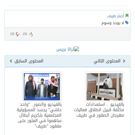
أخبار طريف
لا يوجد وسوم
)
0
(
)
0
(
المحتوى التالي
المحتوى السابق
بالفيديو .. استعدادات
بالفيديو والصور.. "واحد
مكثّفة قبيل انطلاق فعاليات
حاشي" يجسد المسؤولية
مهرجان الصقور في طريف
المجتمعية بتكريم أبطال
ساهموا في العثور على
مفقود "طريف"