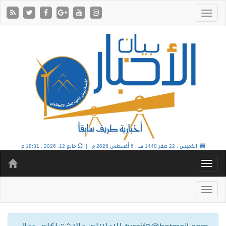
الخميس , 22 صفر 1448 هـ ,
6 أغسطس 2026 م |
مايو 12, 2026 , 18:31 م