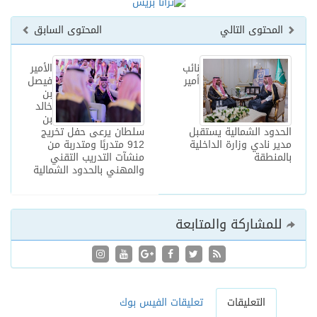
المحتوى التالي
المحتوى السابق
نائب
الأمير
أمير
فيصل
بن
خالد
بن
الحدود الشمالية يستقبل
سلطان يرعى حفل تخريج
مدير نادي وزارة الداخلية
912 متدربًا ومتدربة من
بالمنطقة
منشآت التدريب التقني
والمهني بالحدود الشمالية
للمشاركة والمتابعة
التعليقات
تعليقات الفيس بوك