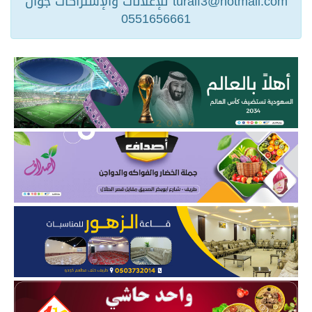
turaif3@hotmail.com للإعلانات والإشتراكات جوال
0551656661