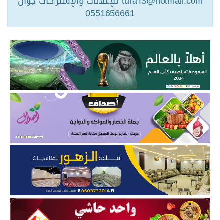
turaif3@hotmail.com للإعلانات والإشتراكات جوال
0551656661