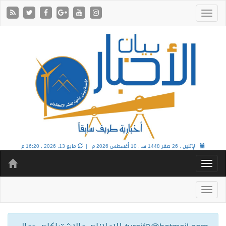
الإثنين , 26 صفر 1448 هـ ,
10 أغسطس 2026 م |
مايو 13, 2026 , 16:20 م