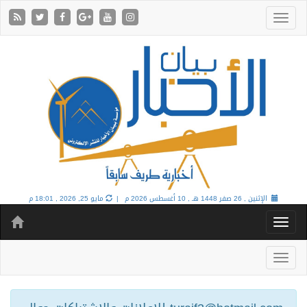
الإثنين , 26 صفر 1448 هـ ,
10 أغسطس 2026 م |
مايو 25, 2026 , 18:01 م