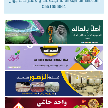
turaif3@hotmail.com للإعلانات والإشتراكات جوال
0551656661