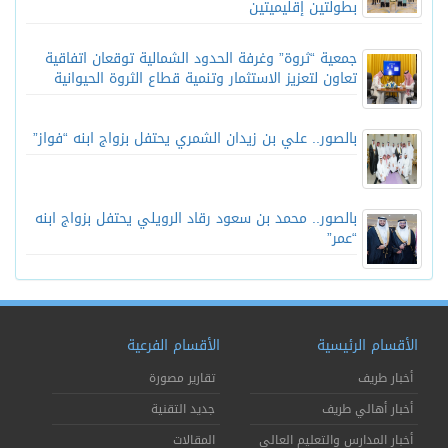
بطولتين إقليميتين
جمعية “ثروة” وغرفة الحدود الشمالية توقعان اتفاقية
تعاون لتعزيز الاستثمار وتنمية قطاع الثروة الحيوانية
بالصور.. علي بن زيدان الشمري يحتفل بزواج ابنه “فواز”
بالصور.. محمد بن سعود رقاد الرويلي يحتفل بزواج ابنه
“عمر”
الأقسام الرئيسية
الأقسام الفرعية
أخبار طريف
تقارير مصورة
أخبار أهالي طريف
جديد التقنية
أخبار المدارس والتعليم العالي
المقالات