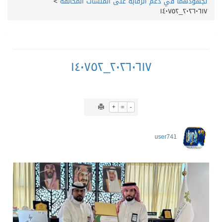
لجهودهما في دعم الرقابة على المنشآت المخالفة
>
٢٠٢٦٠٦١٧_١٤٠٧٥٢
٢٠٢٦٠٦١٧_١٤٠٧٥٢
+
=
-
user741