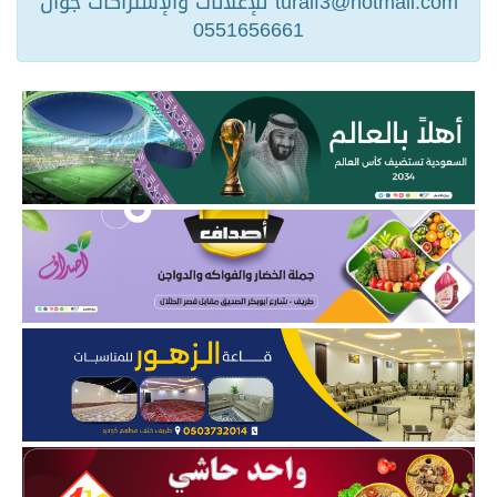
turaif3@hotmail.com للإعلانات والإشتراكات جوال
0551656661