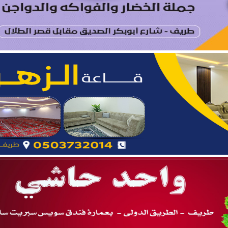
ة.. نائب أمير المنطقة يدشّن فعاليات “صيفنا شمالي 2026”
 بطريف تعلن إحصائية الأسبوع الرابع من الدورة الصيفية “ربيع ال
يتام طريف ينظم برنامجًا قيميًا عن التعاون والعمل الجماعي