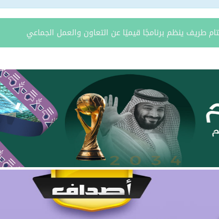
ة يستقبل مدير فرع وزارة الرياضة وأعضاء نادي المساعدية بمناسبة
د الشمالية توقعان اتفاقية تعاون لتعزيز الاستثمار وتنمية قطاع ال
مري يحتفل بزواج ابنه “فواز”
د الرويلي يحتفل بزواج ابنه “عمر”
امد بن مدوح الحازمي عضوًا في مجلس منطقة الحدود الشمالية
 مران الرويلي عضوًا في مجلس منطقة الحدود الشمالية
يطّلع على تقرير فرع صندوق تنمية الموارد البشرية بالمنطقة لعام 025