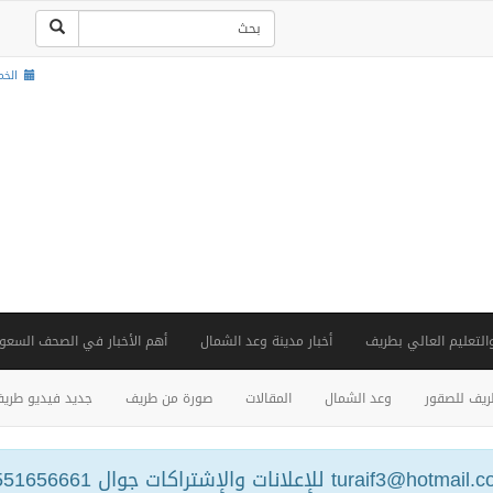
الخميس , 2
والتعليم العالي بطريف
أخبار مدينة وعد الشمال
أهم الأخبار في الصحف السعود
يف للصقور
وعد الشمال
المقالات
صورة من طريف
جديد فيديو طري
turaif3@hotm للإعلانات والإشتراكات جوال 0551656661