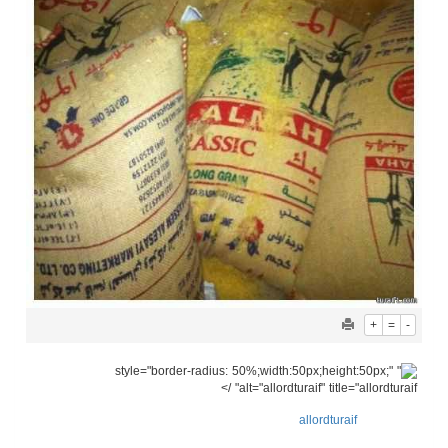
+
=
-
" style="border-radius: 50%;width:50px;height:50px;"
alt="allordturaif" title="allordturaif" />
allordturaif