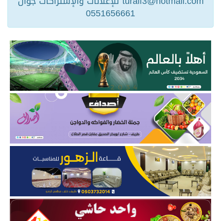
turaif3@hotmail.com للإعلانات والإشتراكات جوال
0551656661