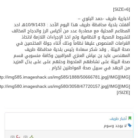
[SIZE=6]
اخبارية طريف -حمد البلوي –
أقفلت بلدية محافظة طريف هذا اليوم الأحد : 10/9/1433هـ احد
المطاعم المحلية مع مصادرة عدد من أكياس الرز والدجاج المخالف
للشروط الصحية و النظامية وتم اخذ الإجراءات اللازمة لاتخاذ
الغرامات المنصوص عليها نظاماً وذلك أثناء جولة المختصين في
صحة البيئة , وقد شكر سعادة رئيس بلدية محافظة طريف
المهندس عايد بن عياش العنزي المراقبين وكافة منسوبي قسم
صحة البيئة على نشاطهم الملحوظ وحثهم على على بذل المزيد
من الجهد في سبيل صحة المواطنين لكرام .
[IMG]http://img585.imageshack.us/img585/1888/50666781.jpg[/IMG]
[IMG]http://img580.imageshack.us/img580/3058/47720157.jpg[/IMG]
[/SIZE]
أخبار طريف
لا يوجد وسوم
)
0
(
)
0
(