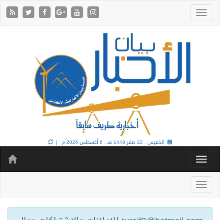
الخميس , 22 صفر 1448 هـ ,
6 أغسطس 2026 م |