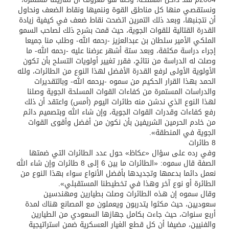
ونستقصي منها كل مناطق القوة وننميها ونقاط الضعف ونحاول
أن نتجنبها، وبعد ذلك التمرين اتضحت نقاط ضعف في كيفية زيادة
القدرة القتالية للقوات الجوية، حيث قمت بشرح ذلك لصاحب السمو
الملكي الأمير سلطان بن عبدالعزيز -رحمه الله- وطلب منا جميعا
إجراء دراسة مكثفة، وبعد ستة أشهر عرضنا عليه -رحمه الله- ما
وصلت له الدراسة من نتائج، فقرر تغيير أولويات التسلح بأن تكون
الأولوية الأولى لرفع القدرة الأفضل لهذا النوع من الطائرات، ولله
الحمد بهذا القرار الحكيم من سموه -يرحمه الله- وبالتقديرات
والدراسات المستمرة من كفاءات القوات المسلحة الجوية وصلنا
لهذا النوع الذي ندشن منه طائرات اليوم (أمس) واعتقد أن ذلك
رفع كفاءات وقدرات القوات الجوية، وإن شاء الله وبتصميم دائم
من خادم الحرمين الشريفين بأن نكون من أفضل وأقوى القوات
الجوية في المنطقة».
8 طائرات
وفي رده على سؤال «عكاظ» حول عدد الطائرات التي ضمتها
الصفة قال سموه: «الطائرات ما بين 6 إلى 8 طائرات وإن شاء الله
نعمل دائما بدعمها وتجديدها بأفضل الأنواع سواء بهذا النوع من
الطائرة أو نوع آخر وهذا في تخطيطنا المستقبلي».
وقال سموه إن هذه الطائرات وصلت بطيارين ومهندسين
سعوديين، حيث مكثوا يتدربون ويعملون مع المصانع هناك لمدة
أربع سنوات، حيث جاءت بكامل جهازها السعودي من الطيارين
والفنيين، مضيفا أن كل قطع الغيار العسكرية ضمن استراتيجية