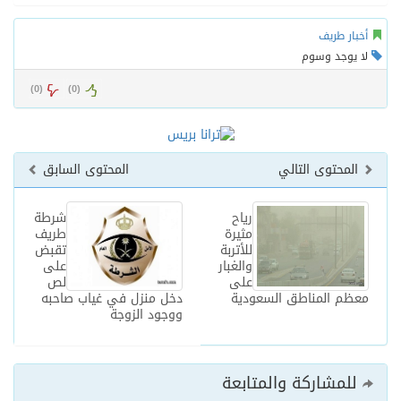
أخبار طريف
لا يوجد وسوم
)
0
(
)
0
(
المحتوى التالي
المحتوى السابق
رياح
شرطة
مثيرة
طريف
للأتربة
تقبض
والغبار
على
على
لص
معظم المناطق السعودية
دخل منزل في غياب صاحبه
ووجود الزوجة
للمشاركة والمتابعة