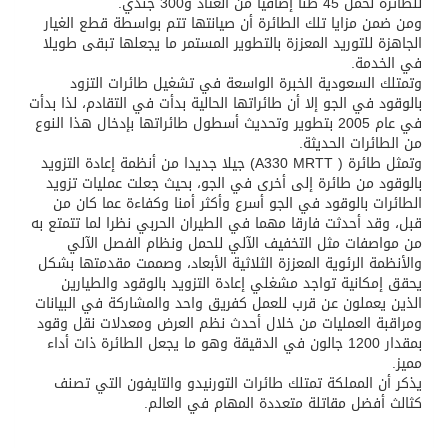
للطائرة لحمل 45 طنا إضافيا من العتاد و300 جندي.
ومن ضمن مزايا تلك الطائرة أن صيانتها تتم بواسطة قطع الغيار
الجاهزة للتوريد المعززة بالتطوير المستمر ما يجعلها تبقى طويلا
في الخدمة.
وتمتلك السعودية الخبرة الواسعة في تشغيل طائرات التزود
بالوقود في الجو إلا أن طائراتها الحالية بدأت في التقادم، لذا بدأت
في عام 2005 بتطوير وتحديث أسطول طائراتها بإدخال هذا النوع
من الطائرات الحديثة.
وتمثل طائرة ( A330 MRTT) جيلا جديدا من أنظمة إعادة التزويد
بالوقود من طائرة إلى أخرى في الجو، بحيث جعلت عمليات تزويد
الطائرات بالوقود في الجو أسرع وأكثر أمنا وكفاءة عما كان من
قبل، وقد أحدثت فارقا مهما في الطيران الحربي نظرا لما تتمتع به
من مواصفات مثل التخفيف الآلي للحمل ونظام الفصل الآلي
والأنظمة الرئوية المعززة الثلاثية الأبعاد، وصممت مقدمتها بشكل
يحقق إمكانية تواجد مشغلي إعادة التزويد بالوقود والطيارين
الذين يعملون عن قرب للعمل كفريق واحد والمشاركة في البيانات
ومراقبة العمليات من خلال أحدث نظم العرض ومعدلات نقل وقود
بمقدار 1200 جالون في الدقيقة وهو ما يجعل الطائرة ذات أداء
مميز.
يذكر أن المملكة تمتلك طائرات التورنيدو والتايفون التي تصنف
كثالث أفضل مقاتلة متعددة المهام في العالم.