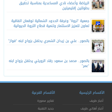
الرياضة وأعضاء نادي المساعدية بمناسبة تحقيق
بطولتين إقليميتين
جمعية “ثروة” وغرفة الحدود الشمالية توقعان اتفاقية
تعاون لتعزيز الاستثمار وتنمية قطاع الثروة الحيوانية
بالصور.. علي بن زيدان الشمري يحتفل بزواج ابنه “فواز”
بالصور.. محمد بن سعود رقاد الرويلي يحتفل بزواج ابنه
“عمر”
الأقسام الرئيسية
الأقسام الفرعية
أخبار طريف
تقارير مصورة
أخبار أهالي طريف
جديد التقنية