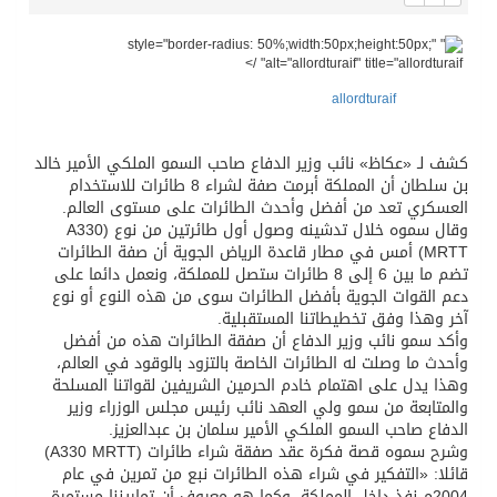
" style="border-radius: 50%;width:50px;height:50px;"
alt="allordturaif" title="allordturaif" />
allordturaif
كشف لـ «عكاظ» نائب وزير الدفاع صاحب السمو الملكي الأمير خالد
بن سلطان أن المملكة أبرمت صفة لشراء 8 طائرات للاستخدام
العسكري تعد من أفضل وأحدث الطائرات على مستوى العالم.
وقال سموه خلال تدشينه وصول أول طائرتين من نوع (A330
MRTT) أمس في مطار قاعدة الرياض الجوية أن صفة الطائرات
تضم ما بين 6 إلى 8 طائرات ستصل للمملكة، ونعمل دائما على
دعم القوات الجوية بأفضل الطائرات سوى من هذه النوع أو نوع
آخر وهذا وفق تخطيطاتنا المستقبلية.
وأكد سمو نائب وزير الدفاع أن صفقة الطائرات هذه من أفضل
وأحدث ما وصلت له الطائرات الخاصة بالتزود بالوقود في العالم،
وهذا يدل على اهتمام خادم الحرمين الشريفين لقواتنا المسلحة
والمتابعة من سمو ولي العهد نائب رئيس مجلس الوزراء وزير
الدفاع صاحب السمو الملكي الأمير سلمان بن عبدالعزيز.
وشرح سموه قصة فكرة عقد صفقة شراء طائرات (A330 MRTT)
قائلا: «التفكير في شراء هذه الطائرات نبع من تمرين في عام
2004م نفذ داخل المملكة، وكما هو معروف أن تماريننا مستمرة،