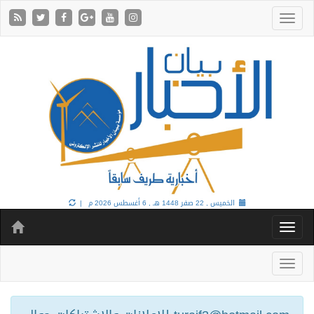
الخميس , 22 صفر 1448 هـ ,
6 أغسطس 2026 م |