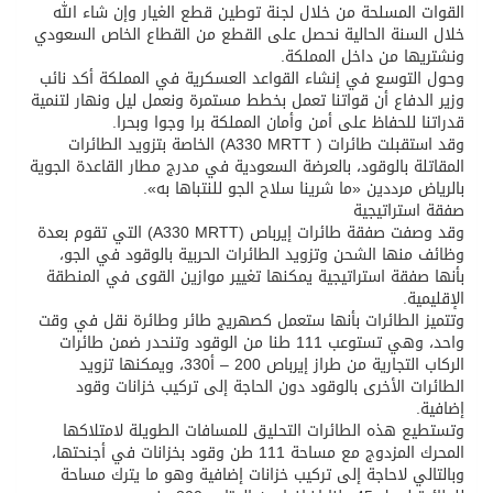
القوات المسلحة من خلال لجنة توطين قطع الغيار وإن شاء الله
خلال السنة الحالية نحصل على القطع من القطاع الخاص السعودي
ونشتريها من داخل المملكة.
وحول التوسع في إنشاء القواعد العسكرية في المملكة أكد نائب
وزير الدفاع أن قواتنا تعمل بخطط مستمرة ونعمل ليل ونهار لتنمية
قدراتنا للحفاظ على أمن وأمان المملكة برا وجوا وبحرا.
وقد استقبلت طائرات ( A330 MRTT) الخاصة بتزويد الطائرات
المقاتلة بالوقود، بالعرضة السعودية في مدرج مطار القاعدة الجوية
بالرياض مرددين «ما شرينا سلاح الجو للنتباها به».
صفقة استراتيجية
وقد وصفت صفقة طائرات إيرباص (A330 MRTT) التي تقوم بعدة
وظائف منها الشحن وتزويد الطائرات الحربية بالوقود في الجو،
بأنها صفقة استراتيجية يمكنها تغيير موازين القوى في المنطقة
الإقليمية.
وتتميز الطائرات بأنها ستعمل كصهريج طائر وطائرة نقل في وقت
واحد، وهي تستوعب 111 طنا من الوقود وتنحدر ضمن طائرات
الركاب التجارية من طراز إيرباص 200 – أ330، ويمكنها تزويد
الطائرات الأخرى بالوقود دون الحاجة إلى تركيب خزانات وقود
إضافية.
وتستطيع هذه الطائرات التحليق للمسافات الطويلة لامتلاكها
المحرك المزدوج مع مساحة 111 طن وقود بخزانات في أجنحتها،
وبالتالي لاحاجة إلى تركيب خزانات إضافية وهو ما يترك مساحة