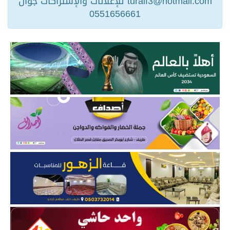
turaif3@hotmail.com للإعلانات والإشتراكات جوال
0551656661